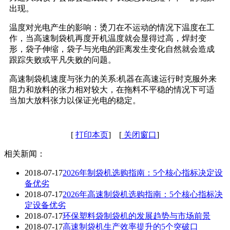
出现。
温度对光电产生的影响：烫刀在不运动的情况下温度在工
作，当高速制袋机再度开机温度就会显得过高，焊封变
形，袋子伸缩，袋子与光电的距离发生变化自然就会造成
跟踪失败或平凡失败的问题。
高速制袋机速度与张力的关系:机器在高速运行时克服外来
阻力和放料的张力相对较大，在拖料不平稳的情况下可适
当加大放料张力以保证光电的稳定。
[
打印本页
] [
关闭窗口
]
相关新闻：
2018-07-17
2026年制袋机选购指南：5个核心指标决定设
备优劣
2018-07-17
2026年高速制袋机选购指南：5个核心指标决
定设备优劣
2018-07-17
环保塑料袋制袋机的发展趋势与市场前景
2018-07-17
高速制袋机生产效率提升的5个突破口