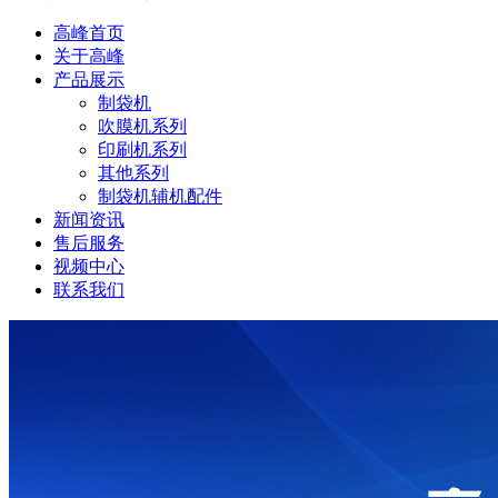
高峰首页
关于高峰
产品展示
制袋机
吹膜机系列
印刷机系列
其他系列
制袋机辅机配件
新闻资讯
售后服务
视频中心
联系我们