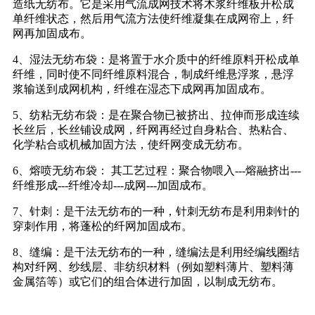
造纸无纺布。它是采用气流成网技术将木浆纤维板开松成
单纤维状态，然后用气流方法使纤维凝集在成网帘上，纤
网再加固成布。
4、湿法无纺布袋：是将置于水介质中的纤维原料开松成单
纤维，同时使不同纤维原料混合，制成纤维悬浮浆，悬浮
浆输送到成网机构，纤维在湿态下成网再加固成布。
5、纺粘无纺布袋：是在聚合物已被挤出、拉伸而形成连续
长丝后，长丝铺设成网，纤网再经过自身粘合、热粘合、
化学粘合或机械加固方法，使纤网变成无纺布。
6、熔喷无纺布袋： 其工艺过程：聚合物喂入---熔融挤出---
纤维形成---纤维冷却---成网---加固成布。
7、针刺：是干法无纺布的一种，针刺无纺布是利用刺针的
穿刺作用，将蓬松的纤网加固成布。
8、缝编：是干法无纺布的一种，缝编法是利用经编线圈结
构对纤网、纱线层、非纺织材料（例如塑料薄片、塑料薄
金属箔等）或它们的组合体进行加固，以制成无纺布。