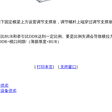
的下固定横梁上方设置调节支撑座，调节螺杆上端穿过调节支撑
比BUR和牵引比DDR达到一定比例。要是比例失调会导致横拉
DR=模口间隙/（薄膜厚度×BUR）
[
打印本页
] [
关闭窗口
]
备优劣
定设备优劣