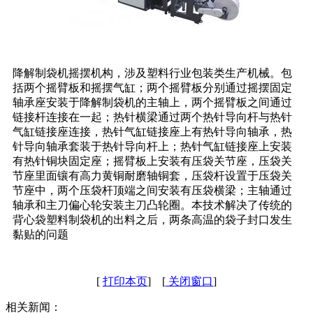
降解制袋机摇摆机构，涉及塑料行业包装类生产机械。包
括两个摇臂板和摇摆气缸；两个摇臂板分别通过摇摆固定
轴承座安装于降解制袋机的主轴上，两个摇臂板之间通过
链接杆连接在一起；热针横梁通过两个热针导向杆与热针
气缸链接座连接，热针气缸链接座上有热针导向轴承，热
针导向轴承套装于热针导向杆上；热针气缸链接座上安装
有热针铜块固定座；摇臂板上安装有压袋关节座，压袋关
节座里面镶有高力黄铜耐磨轴铜套，压袋杆设置于压袋关
节座中，两个压袋杆顶端之间安装有压袋横梁；主轴通过
轴承和主刀偏心轮安装主刀凸轮圈。本技术解决了传统的
背心袋塑料制袋机的出料之后，两条高温的袋子封口发生
黏贴的问题
[
打印本页
] [
关闭窗口
]
相关新闻：