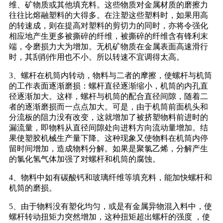
维、矿物质或其他填充料。这些物质对金属材质的磨擦力
往往比熔融塑料的大得多。在注塑这些塑料时，如果用高
的转速成，则在提高对塑料的剪切力的同时，亦将令强化
相应地产生更多被撕碎的纤维，被撕碎的纤维含有锋利末
端，令磨损力大为增加。无机矿物质在金属表面高速滑行
时，其刮削作用也不小。所以转速不宜调得太高。
3、螺杆在机筒内转动，物料与二者的摩擦，使螺杆与机筒
的工作表面逐渐磨损：螺杆直径逐渐缩小，机筒的内孔直
径逐渐加大。这样，螺杆与机筒的配合直径间隙，随着二
者的逐渐磨损而一点点加大。可是，由于机筒前面机头和
分流板的阻力没有改变，这就增加了被挤塑物料前进时的
漏流量，即物料从直径间隙处向进料方向流动量增加。结
果使塑胶机械生产量下降。这种现象又使物料在机筒内停
留时间增加，造成物料分解。如果是聚氯乙烯，分解产生
的氯化氢气体加强了对螺杆和机筒的腐蚀。
4、物料中如有碳酸钙和玻璃纤维等填充料，能加快螺杆和
机筒的磨损。
5、由于物料没有塑化均匀，或是有金属异物混入料中，使
螺杆转动扭矩力突然增加，这种扭矩超出螺杆的强度 ，使