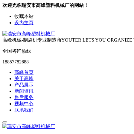
欢迎光临瑞安市高峰塑料机械厂的网站！
收藏本站
设为主页
高峰机械-制袋机专业制造商
YOUTER LETS YOU ORGANIZE
全国咨询热线
18857782688
高峰首页
关于高峰
产品展示
新闻资讯
售后服务
视频中心
联系我们