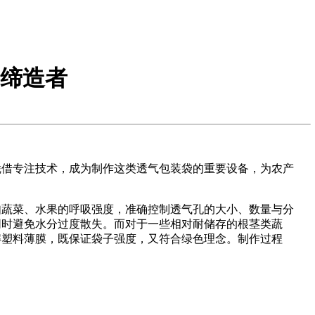
缔造者
凭借专注技术，成为制作这类透气包装袋的重要设备，为农产
如蔬菜、水果的呼吸强度，准确控制透气孔的大小、数量与分
同时避免水分过度散失。而对于一些相对耐储存的根茎类蔬
解塑料薄膜，既保证袋子强度，又符合绿色理念。制作过程