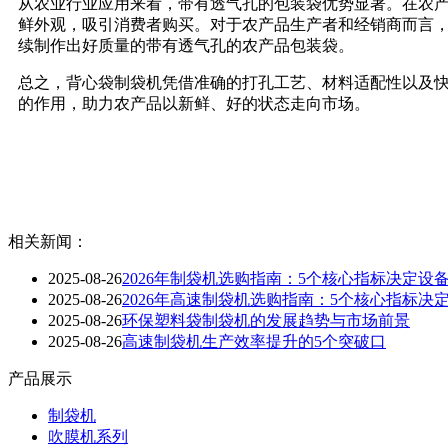
从农业行业应用来看，带有透气孔的包装袋优势显著。在农
鲜外观，吸引消费者购买。对于农产品生产者和经销商而言
续制作出好质量的带有透气孔的农产品包装袋。
总之，背心袋制袋机凭借准确的打孔工艺、材料适配性以及
的作用，助力农产品以新鲜、好的状态走向市场。
相关新闻：
2025-08-26
2026年制袋机选购指南：5个核心指标决定设
2025-08-26
2026年高速制袋机选购指南：5个核心指标决
2025-08-26
环保塑料袋制袋机的发展趋势与市场前景
2025-08-26
高速制袋机生产效率提升的5个突破口
产品展示
制袋机
吹膜机系列