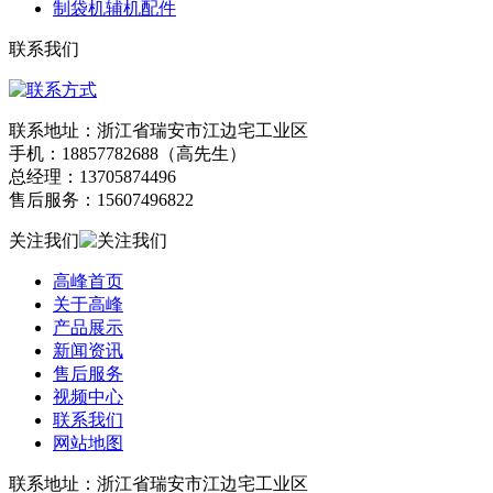
制袋机辅机配件
联系我们
联系地址：浙江省瑞安市江边宅工业区
手机：18857782688（高先生）
总经理：13705874496
售后服务：15607496822
关注我们
高峰首页
关于高峰
产品展示
新闻资讯
售后服务
视频中心
联系我们
网站地图
联系地址：浙江省瑞安市江边宅工业区