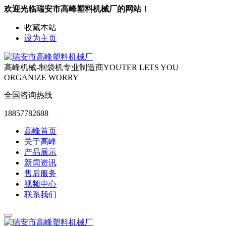
欢迎光临瑞安市高峰塑料机械厂的网站！
收藏本站
设为主页
高峰机械-制袋机专业制造商
YOUTER LETS YOU
ORGANIZE WORRY
全国咨询热线
18857782688
高峰首页
关于高峰
产品展示
新闻资讯
售后服务
视频中心
联系我们