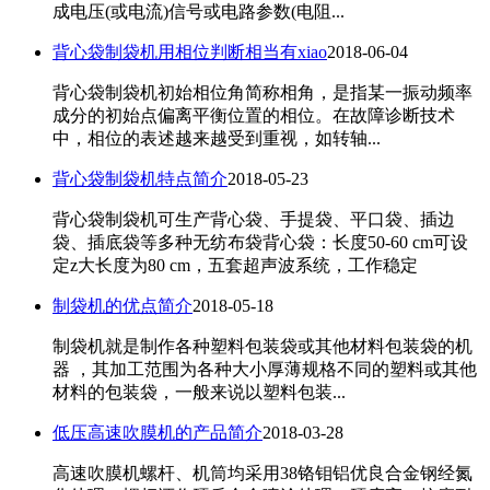
成电压(或电流)信号或电路参数(电阻...
背心袋制袋机用相位判断相当有xiao
2018-06-04
背心袋制袋机初始相位角简称相角，是指某一振动频率
成分的初始点偏离平衡位置的相位。在故障诊断技术
中，相位的表述越来越受到重视，如转轴...
背心袋制袋机特点简介
2018-05-23
背心袋制袋机可生产背心袋、手提袋、平口袋、插边
袋、插底袋等多种无纺布袋背心袋：长度50-60 cm可设
定z大长度为80 cm，五套超声波系统，工作稳定
制袋机的优点简介
2018-05-18
制袋机就是制作各种塑料包装袋或其他材料包装袋的机
器 ，其加工范围为各种大小厚薄规格不同的塑料或其他
材料的包装袋，一般来说以塑料包装...
低压高速吹膜机的产品简介
2018-03-28
高速吹膜机螺杆、机筒均采用38铬钼铝优良合金钢经氮