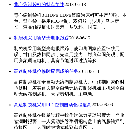
背心袋制袋机的特点简述
2018-06-13
背心袋制袋机以HDPE.LDPE筒膜为原料可生产印刷、本
色、背心袋，采用PLC控制、双伺服（步进）马达定
长、液晶触摸屏实时显示，从送料、封底、...
制袋机采用新型光电眼跟踪
2018-06-12
制袋机采用新型光电眼跟踪，使印刷图案位置细致无
误，封口及热切同步，完全无拉力、封底牢固美观，配
用变频调速电机，具有节能过压过流等多...
高速制袋机抢修时应完成的任务
2018-06-11
高速制袋机在全自动无纺布制袋机大、中修期间或临时
抢修时，若某台关键全自动无纺布制袋机如主机列全自
动无纺布制袋机、大型剪切机、主电动...
高速制袋机采用PLC控制自动化程度高
2018-06-08
高速制袋机在换卷过程中操作时体力劳动强度大：当收
卷满时报警，一人摇动换卷手柄把转盘上的气胀轴摇到
待换区，二人同时把满卷移到御卷区，...